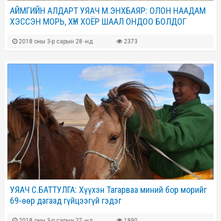
АЙМГИЙН АЛДАРТ УЯАЧ М.ЭНХБАЯР: ОЛОН НААДАМ
ХЭССЭН МОРЬ, ХҮН ХОЁР ШААЛ ОНДОО БОЛДОГ
2018 оны 3-р сарын 28 -нд
2373
УЯАЧ С.БАТТУЛГА: Хүүхэн Тагарваа миний бор морийг
69-өөр дагаад гүйцээгүй гэдэг
2018 оны 3-р сарын 27 -нд
1890