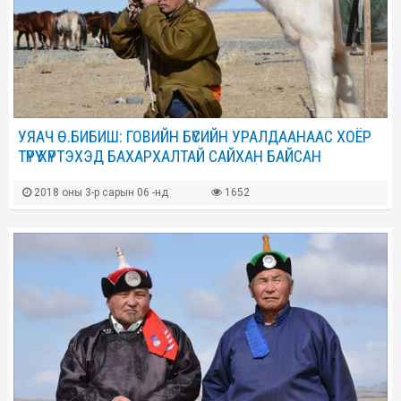
УЯАЧ Ө.БИБИШ: ГОВИЙН БҮСИЙН УРАЛДААНААС ХОЁР
ТҮРҮҮ ХҮРТЭХЭД БАХАРХАЛТАЙ САЙХАН БАЙСАН
2018 оны 3-р сарын 06 -нд
1652