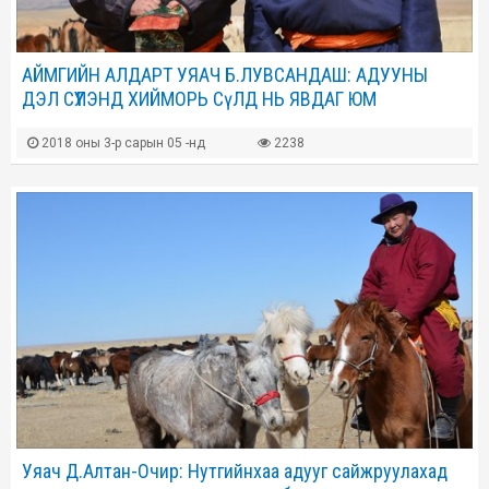
АЙМГИЙН АЛДАРТ УЯАЧ Б.ЛУВСАНДАШ: АДУУНЫ
ДЭЛ СҮҮЛЭНД ХИЙМОРЬ СүЛД НЬ ЯВДАГ ЮМ
2018 оны 3-р сарын 05 -нд
2238
Уяач Д.Алтан-Очир: Нутгийнхаа адууг сайжруулахад