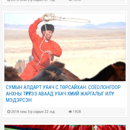
СУМЫН АЛДАРТ УЯАЧ С.ТӨРСАЙХАН: СОЁОЛОНГООР
АНХНЫ ТҮРҮҮГЭЭ АВААД УЯАЧ ХҮНИЙ ЖАРГАЛЫГ ИЛҮҮ
МЭДЭРСЭН
2018 оны 3-р сарын 22 -нд
1928