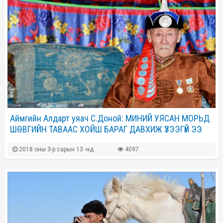
Аймгийн Алдарт уяач С.Доной: МИНИЙ УЯСАН МОРЬД
ШӨВГИЙН ТАВААС ХОЙШ БАРАГ ДАВХИЖ ҮЗЭЭГҮЙ ЭЭ
2018 оны 3-р сарын 13 -нд
4097