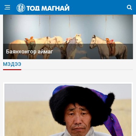
Баянхонгор аймаг
МЭДЭЭ