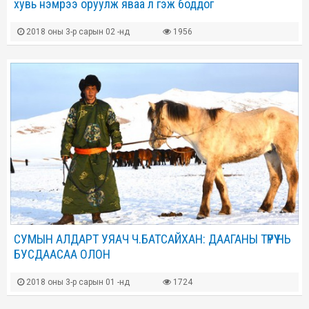
хувь нэмрээ оруулж яваа л гэж боддог
2018 оны 3-р сарын 02 -нд
1956
СУМЫН АЛДАРТ УЯАЧ Ч.БАТСАЙХАН: ДААГАНЫ ТҮРҮҮ НЬ
БУСДААСАА ОЛОН
2018 оны 3-р сарын 01 -нд
1724