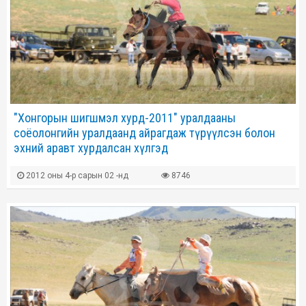
"Хонгорын шигшмэл хурд-2011" уралдааны
соёолонгийн уралдаанд айрагдаж түрүүлсэн болон
эхний аравт хурдалсан хүлгэд
2012 оны 4-р сарын 02 -нд
8746