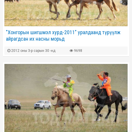
"Хонгорын шигшмэл хурд-2011" уралдаанд түрүүлж
айрагдсан их насны морьд
2012 оны 3-р сарын 30 -нд
9698