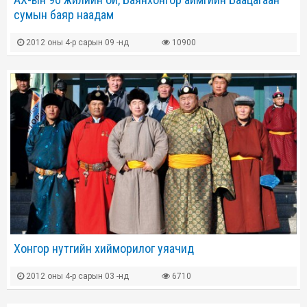
сумын баяр наадам
2012 оны 4-р сарын 09 -нд
10900
Хонгор нутгийн хийморилог уяачид
2012 оны 4-р сарын 03 -нд
6710