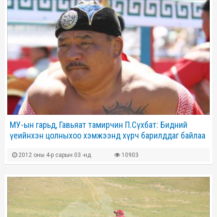
МУ-ын гарьд, Гавьяат тамирчин П.Сүхбат: Бидний
үеийнхэн цолныхоо хэмжээнд хүрч барилддаг байлаа
2012 оны 4-р сарын 03 -нд
10903