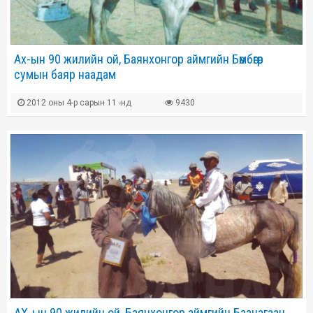
Ах-ын 90 жилийн ой, Баянхонгор аймгийн Бөмбөгөр
сумын баяр наадам
2012 оны 4-р сарын 11 -нд
9430
АХ-ын 90 жилийн ой, Баянхонгор аймгийн Баацагаан