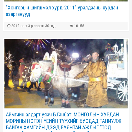
"Хонгорын шигшмэл хурд-2011" уралдааны хурдан
азарганууд
2012 оны 3-р сарын 30 -нд
10158
Аймгийн алдарт уяач Б.Ганбат: МОНГОЛЫН ХУРДАН
МОРИНЫ НЭГЭН ҮЕИЙН ТҮҮХИЙГ БУСДАД ТАНИУЛЖ
БАЙГАА ХАМГИЙН ДЭЭД БУЯНТАЙ АЖЛЫГ “ТОД