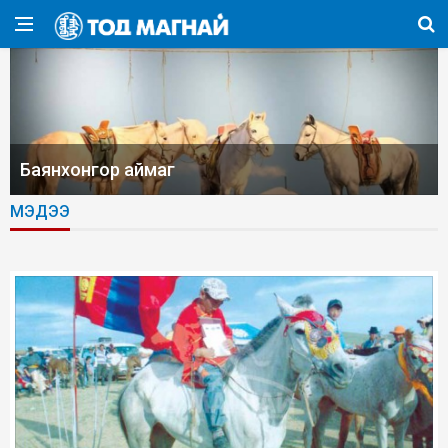
Баянхонгор аймаг
МЭДЭЭ