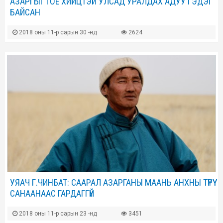
АЗАРГЫГ ГОЁ ХИЙЦТЭЙ УЛСАД УРАЛДАХ АДУУ ГЭДЭГ
БАЙСАН
2018 оны 11-р сарын 30 -нд
2624
УЯАЧ Г.ЧИНБАТ: СААРАЛ АЗАРГАНЫ МААНЬ АНХНЫ ТҮРҮҮ
САНААНААС ГАРДАГГҮЙ
2018 оны 11-р сарын 23 -нд
3451