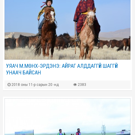
УЯАЧ М.МӨНХ-ЭРДЭНЭ: АЙРАГ АЛДДАГГҮЙ ШАГГҮЙ
УНААЧ БАЙСАН
2018 оны 11-р сарын 20 -нд
2383