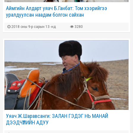
Аймгийн Алдарт уяач Б.Ганбат: Том хээрийгээ
уралдуулсан наадам болгон сайхан
2018 оны 9-р сарын 13 -нд
3280
Уяач Ж.Шаравсанги: ЗАЛАН ГЭДЭГ НЬ МАНАЙ
ДЭЭДЧҮҮЛИЙН АДУУ