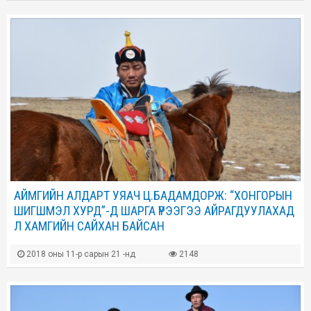
АЙМГИЙН АЛДАРТ УЯАЧ Ц.БАДАМДОРЖ: “ХОНГОРЫН
ШИГШМЭЛ ХУРД”-Д ШАРГА ҮРЭЭГЭЭ АЙРАГДУУЛАХАД
Л ХАМГИЙН САЙХАН БАЙСАН
2018 оны 11-р сарын 21 -нд
2148