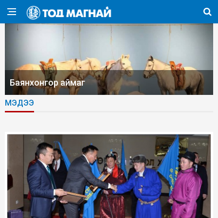
Баянхонгор аймаг
МЭДЭЭ