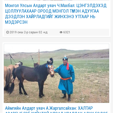
Монгол Улсын Алдарт уяач Ч.Махбал: ЦЭНГЭЛДЭХЭД
ЦОЛЛУУЛАХААР ОРООД МОНГОЛ ТҮМЭН АДУУГАА
ДЭЭДЛЭН ХАЙРЛАДГИЙГ ЖИНХЭНЭ УТГААР НЬ
МЭДЭРСЭН
2019 оны 2-р сарын 02 -нд
6321
Аймгийн Алдарт уяач А.Жаргалсайхан: ХАЛТАР